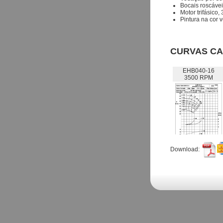
Bocais roscáveis
Motor trifásico
Pintura na cor 
CURVAS CA
EHB040-16
3500 RPM
Download: