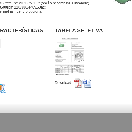
 2¹/²"x 1¹/²" ou 2¹/²"x 2¹/²" (opção p/ combate à incêndio);
, 3500rpm,220/380/440v,60hz;
vermelha incêndio opcional;
RACTERÍSTICAS
TABELA SELETIVA
Download: