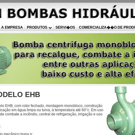
A EMPRESA
PRODUTOS
SERVI�OS
COMERCIALIZA��O DE PROD
ODELO EHB
lo EHB, com rotor fechado, montagem monobloco, construção
cação em água limpa ou turva, à temperatura até 60°c. Em uso
s de combate a incêndio, central de refrigeração, irrigação e uso
:
lo mecânico buna n;