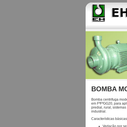
BOMBA M
Bomba centrifuga mode
em FºFºGG20, para apli
predial, rural, sistema
industrial.
Características básicas
Vedação por se